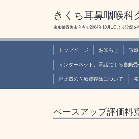
きくち耳鼻咽喉科
東京都青梅市今寺で2004年10月1日より診療
トップページ
お知らせ
診療
インターネット、電話による自動受
補聴器の医療費控除について
発
ベースアップ評価料