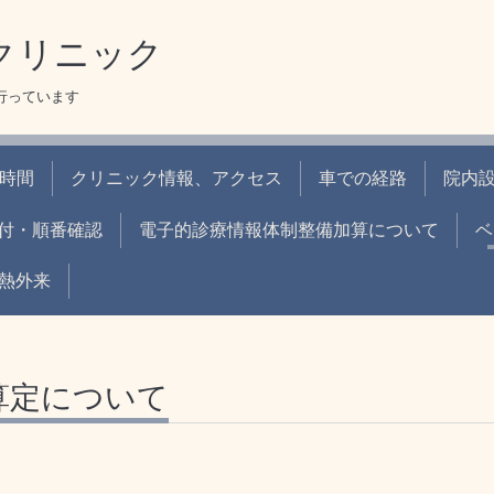
クリニック
を行っています
時間
クリニック情報、アクセス
車での経路
院内
付・順番確認
電子的診療情報体制整備加算について
ベ
熱外来
算定について