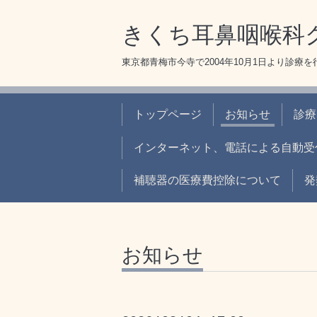
きくち耳鼻咽喉科
東京都青梅市今寺で2004年10月1日より診療
トップページ
お知らせ
診療
インターネット、電話による自動受
補聴器の医療費控除について
発
お知らせ