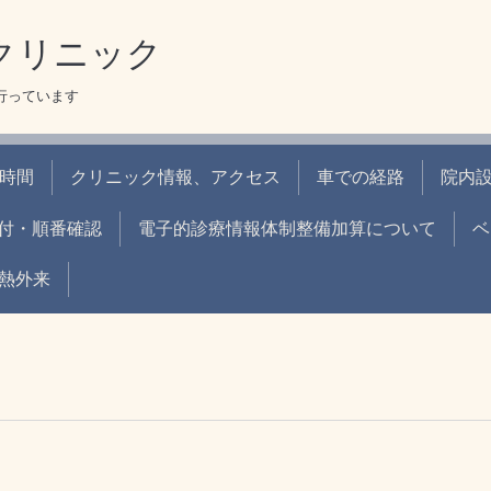
クリニック
を行っています
時間
クリニック情報、アクセス
車での経路
院内
付・順番確認
電子的診療情報体制整備加算について
ベ
熱外来