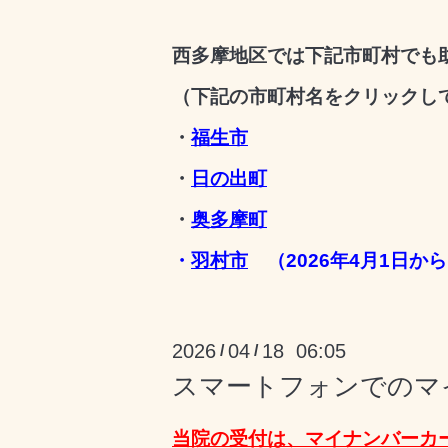
西多摩地区では下記市町村でも
（下記の市町村名をクリックし
・
福生市
・
日の出町
・
奥多摩町
・
羽村市
（2026年4月1日か
2026
04
18 06:05
/
/
スマートフォンでのマ
当院の受付は、マイナンバーカ